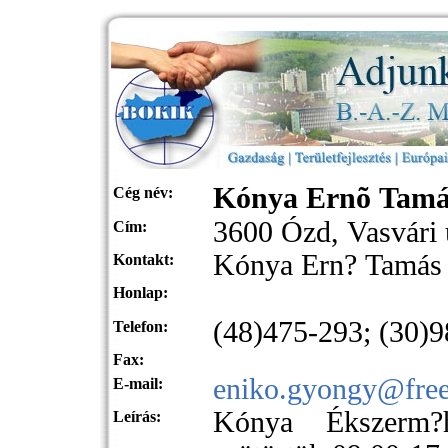
Kónya Ernõ Tamá
Cég név:
3600 Ózd, Vasvári 
Cím:
Kónya Ern? Tamás
Kontakt:
Honlap:
(48)475-29
Telefon:
Fax:
eniko.gyongy@free
E-mail:
Kónya Ékszerm?
Leírás: