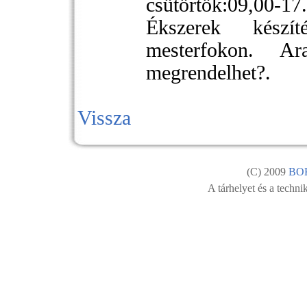
csütörtök:09,00
Ékszerek készít
mesterfokon. Ar
megrendelhet?.
Vissza
(C) 2009
BO
A tárhelyet és a technik