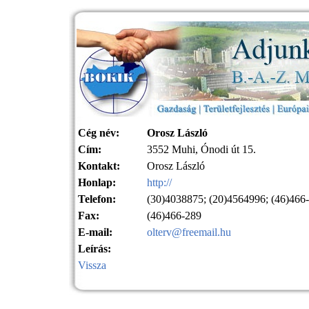
Cég név:
Orosz László
Cím:
3552 Muhi, Ónodi út 15.
Kontakt:
Orosz László
Honlap:
http://
Telefon:
(30)4038875; (20)4564996; (46)466
Fax:
(46)466-289
E-mail:
olterv@freemail.hu
Leírás:
Vissza